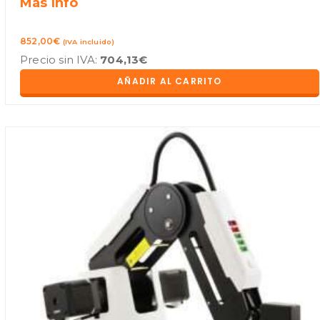
XLeRobot
Más Info
–
852,00
€
(IVA incluido)
Dual-
Precio sin IVA:
704,13
€
Arm
AÑADIR AL CARRITO
Mobile
Household
Robot
Kit
(package
3)