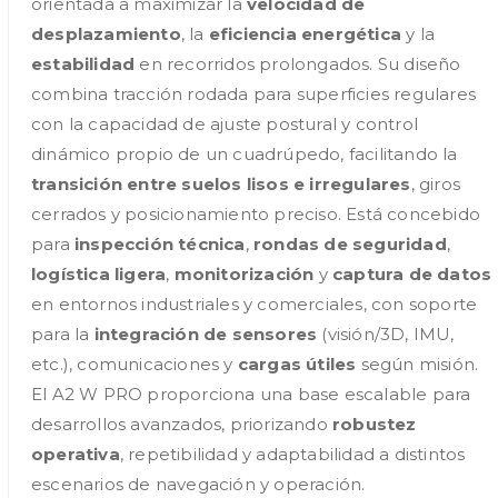
orientada a maximizar la
velocidad de
desplazamiento
, la
eficiencia energética
y la
estabilidad
en recorridos prolongados. Su diseño
combina tracción rodada para superficies regulares
con la capacidad de ajuste postural y control
dinámico propio de un cuadrúpedo, facilitando la
transición entre suelos lisos e irregulares
, giros
cerrados y posicionamiento preciso. Está concebido
para
inspección técnica
,
rondas de seguridad
,
logística ligera
,
monitorización
y
captura de datos
en entornos industriales y comerciales, con soporte
para la
integración de sensores
(visión/3D, IMU,
etc.), comunicaciones y
cargas útiles
según misión.
El A2 W PRO proporciona una base escalable para
desarrollos avanzados, priorizando
robustez
operativa
, repetibilidad y adaptabilidad a distintos
escenarios de navegación y operación.