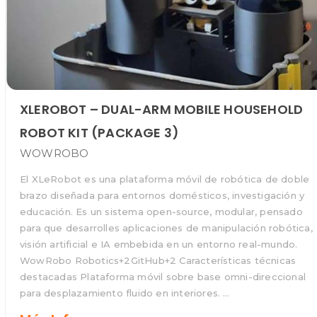
XLEROBOT – DUAL-ARM MOBILE HOUSEHOLD
ROBOT KIT (PACKAGE 3)
WOWROBO
El XLeRobot es una plataforma móvil de robótica de doble
brazo diseñada para entornos domésticos, investigación y
educación. Es un sistema open-source, modular, pensado
para que desarrolles aplicaciones de manipulación robótica,
visión artificial e IA embebida en un entorno real-mundo.
WowRobo Robotics+2GitHub+2 Características técnicas
destacadas Plataforma móvil sobre base omni-direccional
para desplazamiento fluido en interiores. …