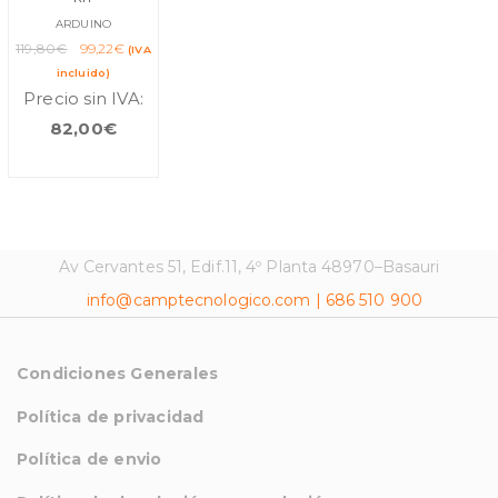
ARDUINO
El
El
119,80
€
99,22
€
(IVA
precio
precio
incluido)
original
actual
Precio sin IVA:
era:
es:
82,00
€
119,80€.
99,22€.
Av Cervantes 51, Edif.11, 4º Planta 48970–Basauri
info@camptecnologico.com | 686 510 900
Condiciones Generales
Política de privacidad
Política de envio