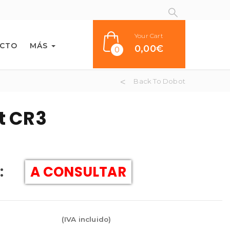
Your Cart
CTO
MÁS
0,00
€
0
Back To Dobot
t CR3
:
A CONSULTAR
(IVA incluido)