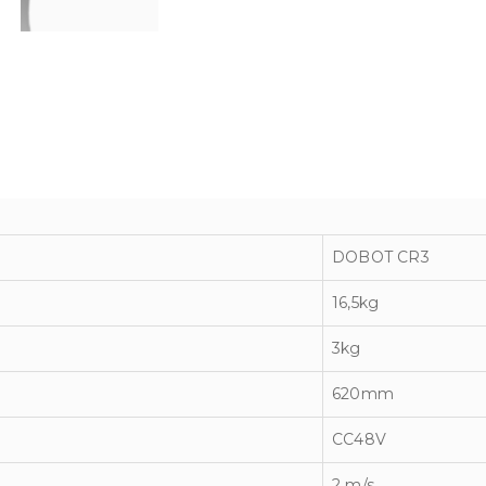
DOBOT CR3
16,5kg
3kg
620mm
CC48V
2 m/s