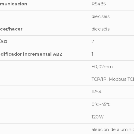
municacion
RS485
dieciséis
cer/hacer
dieciséis
/AO
2
dificador incremental ABZ
1
±0,02mm
TCP/IP, Modbus TCP
IP54
0℃~45℃
120W
aleación de alumini