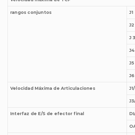
rangos conjuntos
J1
J2
J 
J4
J5
J6
Velocidad Máxima de Articulaciones
J1
J3
Interfaz de E/S de efector final
DI
O