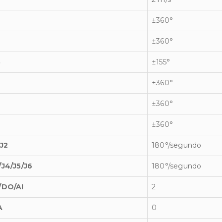
±360°
±360°
3
±155°
±360°
±360°
±360°
/J2
180°/segundo
/J4/J5/J6
180°/segundo
/DO/AI
2
A
0