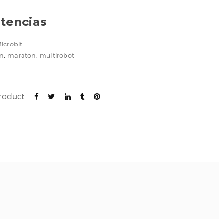
stencias
Microbit
n
,
maraton
,
multirobot
product