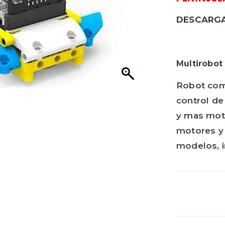
DESCARGA
Maratón /
Multirobot
Robot comp
control de
y mas moto
motores y 
modelos, i