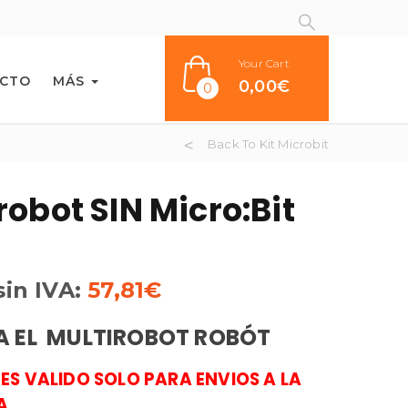
Your Cart
CTO
MÁS
0,00
€
0
Back To Kit Microbit
robot SIN Micro:Bit
sin IVA:
57,81
€
 EL MULTIROBOT ROBÓT
 ES VALIDO SOLO PARA ENVIOS A LA
A