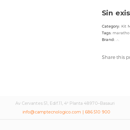
Sin exi
Category:
Kit 
Tags:
maratho
Brand:
.-.
Share this 
Av Cervantes 51, Edif.11, 4º Planta 48970–Basauri
info@camptecnologico.com | 686 510 900