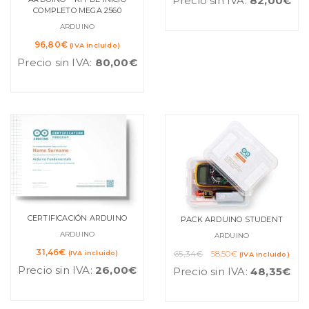
Precio sin IVA:
82,00
€
original
actual
COMPLETO MEGA 2560
era:
es:
ARDUINO
119,80€.
99,22€.
96,80
€
(IVA incluido)
Precio sin IVA:
80,00
€
CERTIFICACIÓN ARDUINO
PACK ARDUINO STUDENT
ARDUINO
ARDUINO
El
El
31,46
€
65,34
€
58,50
€
(IVA incluido)
(IVA incluido)
precio
precio
Precio sin IVA:
26,00
€
Precio sin IVA:
48,35
€
original
actual
era:
es:
65,34€.
58,50€.