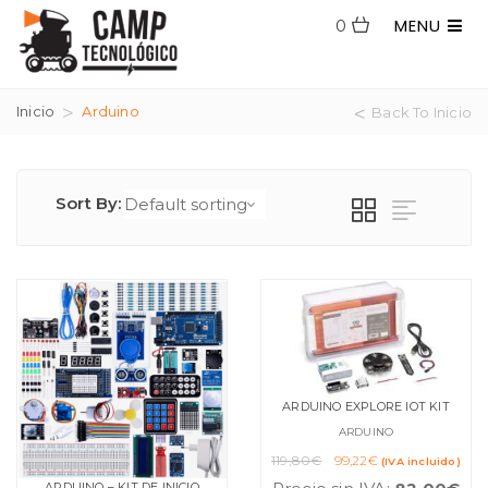
MENU
0
Inicio
Arduino
Back To Inicio
Sort By:
ARDUINO EXPLORE IOT KIT
ARDUINO
El
El
119,80
€
99,22
€
(IVA incluido)
precio
precio
ARDUINO – KIT DE INICIO