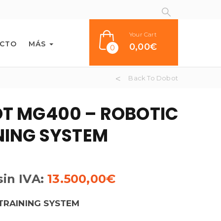
Your Cart
CTO
MÁS
0,00
€
0
Back To Dobot
T MG400 – ROBOTIC
NING SYSTEM
sin IVA:
13.500,00
€
TRAINING SYSTEM