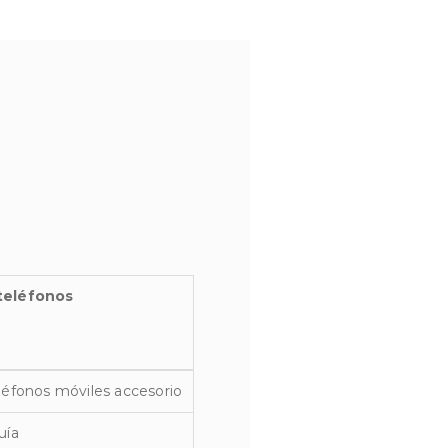
teléfonos
léfonos móviles accesorio
uía