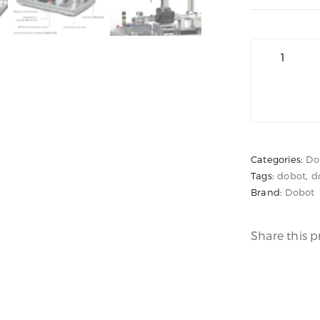
DOBOT
MG400
-
ROBOTIC
TRAINING
SYSTEM
Categories:
Do
cantidad
Tags:
dobot
,
d
Brand:
Dobot
Share this 