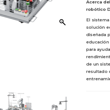
Acerca de
robótico
El sistem
solución e
diseñada p
educación 
para ayuda
rendimien
de un sist
resultado 
entrenami