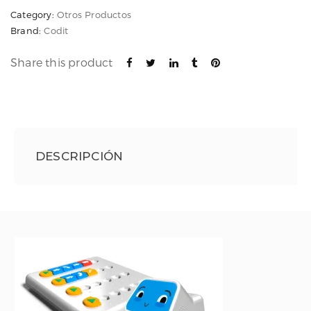
Años)
Category:
Otros Productos
Brand:
Codit
cantidad
Share this product
DESCRIPCIÓN