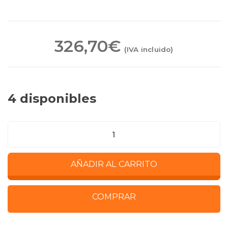
326,70
€
(IVA incluido)
4 disponibles
Kit
CODIT
-
AÑADIR AL CARRITO
Kit
INICIACIÓN
(3
COMPRAR
a
9